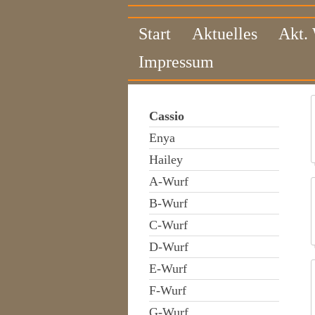
Start
Aktuelles
Akt.
Impressum
Cassio
Enya
Hailey
A-Wurf
B-Wurf
C-Wurf
D-Wurf
E-Wurf
F-Wurf
G-Wurf