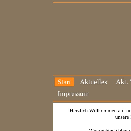
Start
Aktuelles
Akt.
Impressum
Herzlich Willkommen auf un
unsere
Wir züchten dabei 