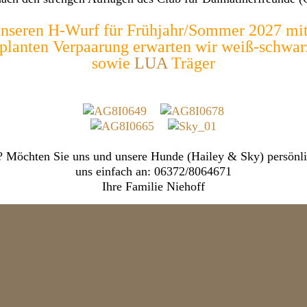
nseren H-Wurf für Frühjahr/Sommer 2027 mit
planten Verpaarung erwarten wir weiß-schwa
sowie
LUA
Träger
? Möchten Sie uns und unsere Hunde (Hailey & Sky) persönli
uns einfach an: 06372/8064671
Ihre Familie Niehoff