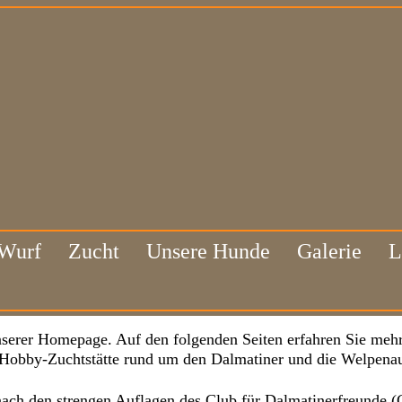
 Wurf
Zucht
Unsere Hunde
Galerie
L
serer Homepage. Auf den folgenden Seiten erfahren Sie mehr
 Hobby-Zuchtstätte rund um den Dalmatiner und die Welpenau
nach den strengen Auflagen des Club für Dalmatinerfreunde