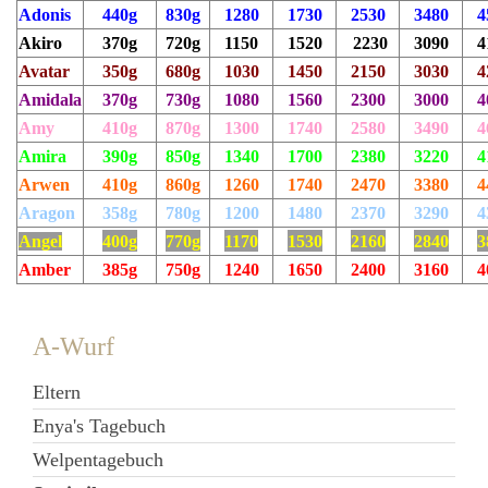
Adonis
440g
830g
1280
1730
2530
3480
4
Akiro
370g
720g
1150
1520
2230
3090
4
Avatar
350g
680g
1030
1450
2150
3030
4
Amidala
370g
730g
1080
1560
2300
3000
4
Amy
410g
870g
1300
1740
2580
3490
4
Amira
390g
850g
1340
1700
2380
3220
4
Arwen
410g
860g
1260
1740
2470
3380
4
Aragon
358g
780g
1200
1480
2370
3290
4
Angel
400g
770g
1170
1530
2160
2840
3
Amber
385g
750g
1240
1650
2400
3160
4
A-Wurf
Eltern
Enya's Tagebuch
Welpentagebuch