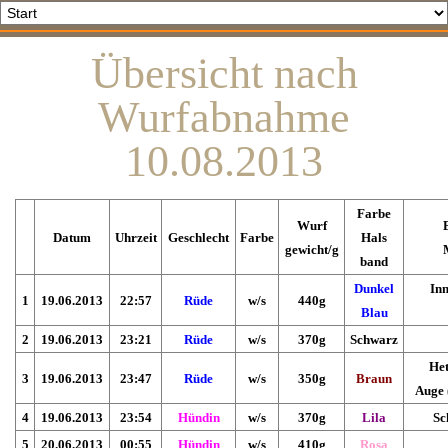
Übersicht nach
Wurfabnahme
10.08.2013
Farbe
Wurf
Datum
Uhrzeit
Geschlecht
Farbe
Hals
gewicht/g
band
Dunkel
Inn
1
19.06.2013
22:57
Rüde
w/s
440g
Blau
2
19.06
.2013
23:21
Rüde
w/s
370g
Schwarz
He
3
19.06
.2013
23:47
Rüde
w/s
350g
Braun
Auge 
4
19.06
.2013
23:54
Hündin
w/s
370g
Lila
Sc
5
20.06
.2013
00:55
Hündin
w/s
410g
Rosa