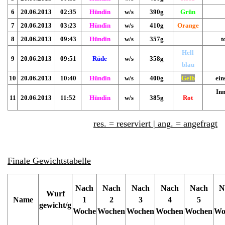
6
20.06
.2013
02:35
Hündin
w/s
390g
Grün
7
20.06
.2013
03:23
Hündin
w/s
410g
Orange
8
20.06
.2013
09:43
Hündin
w/s
357g
t
Hell
9
20.06
.2013
09:51
Rüde
w/s
358g
blau
10
20.06
.2013
10:40
Hündin
w/s
400g
Gelb
ein
Inn
11
20.06
.2013
11:52
Hündin
w/s
385g
Rot
res. = reserviert | ang. = angefragt
Finale Gewichtstabelle
Nach
Nach
Nach
Nach
Nach
N
Wurf
Name
1
2
3
4
5
gewicht/g
Woche
Wochen
Wochen
Wochen
Wochen
Wo